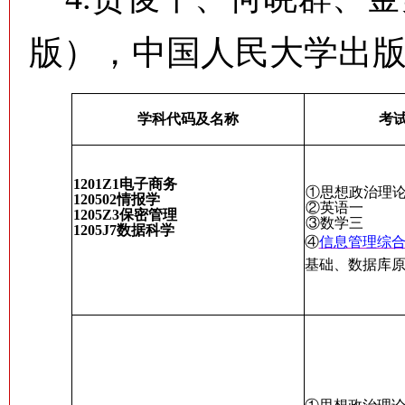
版），中国人民大学出
学科代码及名称
考
1201Z1
电子商务
①思想政治理
120502
情报学
②英语一
1205Z3
保密管理
③数学三
1205J7
数据科学
④
信息管理综
基础、数据库