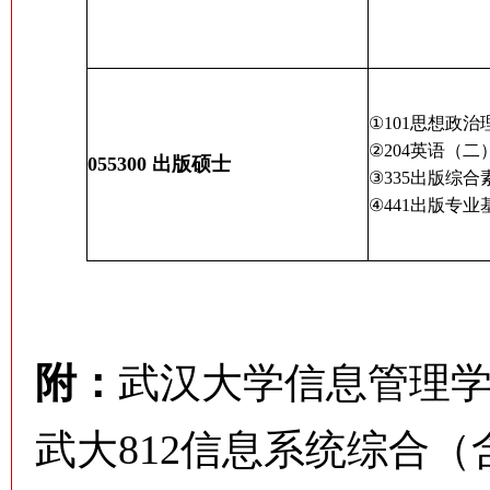
①
101
思想政治
②
204
英语（二
055300
出版硕士
③
335
出版综合
④
441
出版专业
附：
武汉大学信息管理学
武大812信息系统综合